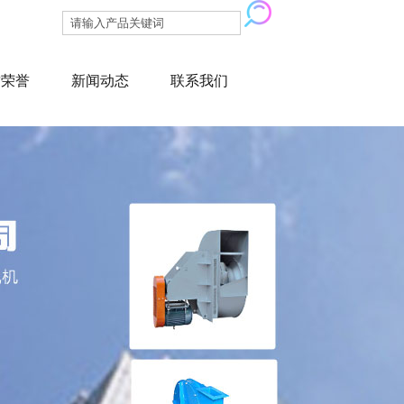
质荣誉
新闻动态
联系我们