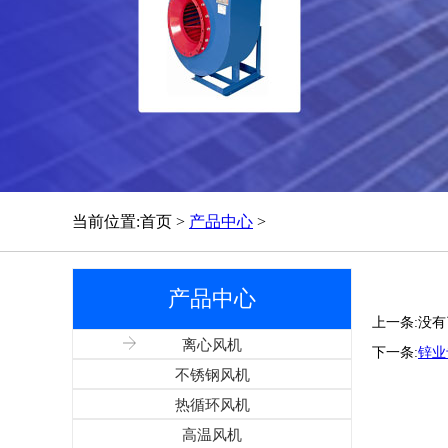
当前位置:首页 >
产品中心
>
产品中心
上一条:没有
离心风机
下一条:
锌业
不锈钢风机
热循环风机
高温风机