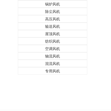
锅炉风机
除尘风机
高压风机
输送风机
屋顶风机
纺织风机
空调风机
轴流风机
混流风机
专用风机