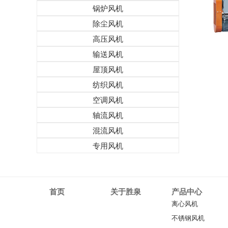
锅炉风机
除尘风机
高压风机
输送风机
屋顶风机
纺织风机
空调风机
轴流风机
混流风机
专用风机
首页
关于胜泉
产品中心
离心风机
不锈钢风机