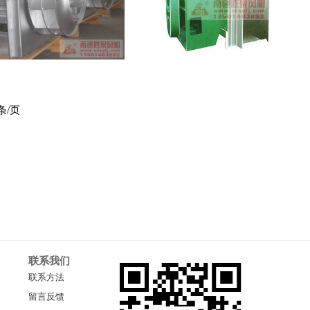
条/页
联系我们
联系方法
留言反馈