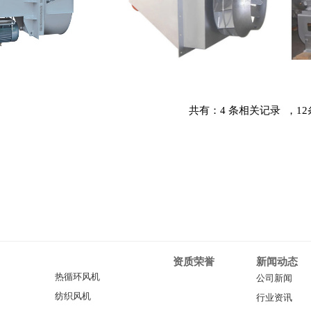
共有：4 条相关记录 ，12
资质荣誉
新闻动态
热循环风机
公司新闻
纺织风机
行业资讯