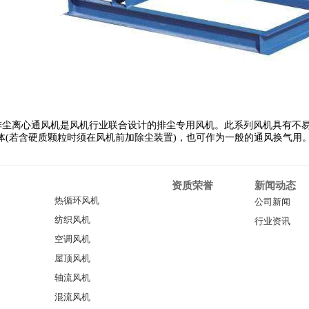
型排尘离心通风机是风机行业联合设计的排尘专用风机。此系列风机具有不
体(若含硬质颗粒时须在风机前加除尘装置)，也可作为一般的通风换气用
资质荣誉
新闻动态
热循环风机
公司新闻
纺织风机
行业资讯
空调风机
屋顶风机
轴流风机
混流风机