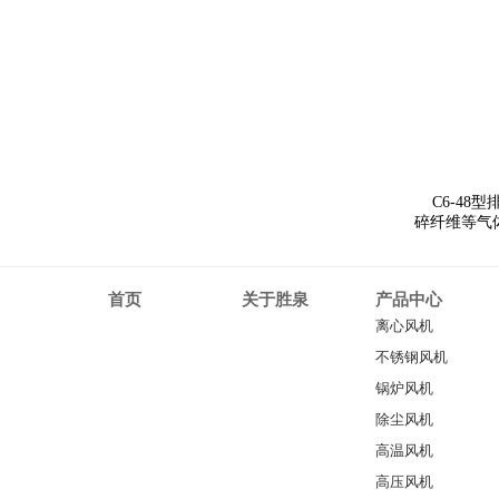
C6-48
碎纤维等气
首页
关于胜泉
产品中心
离心风机
不锈钢风机
锅炉风机
除尘风机
高温风机
高压风机