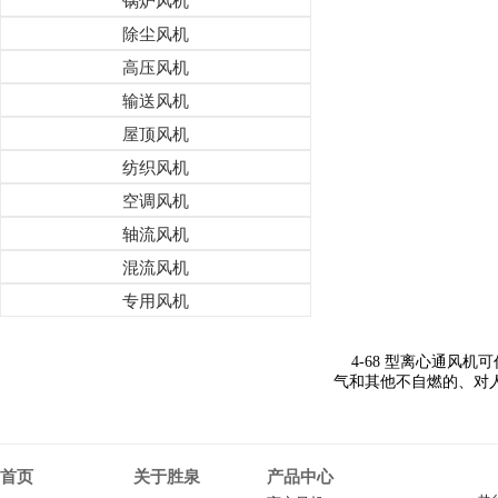
锅炉风机
除尘风机
高压风机
输送风机
屋顶风机
纺织风机
空调风机
轴流风机
混流风机
专用风机
4-68 型离心通风机
气和其他不自燃的、对人
首页
关于胜泉
产品中心