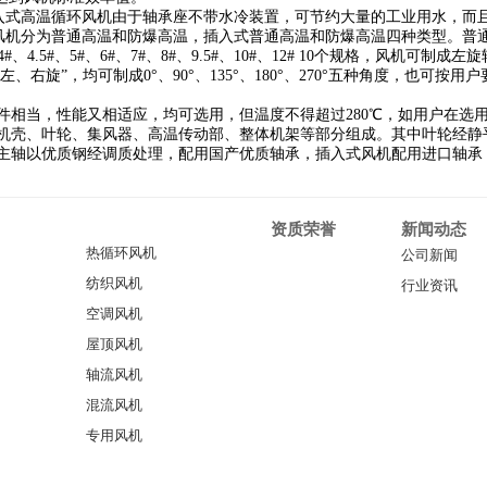
式高温循环风机由于轴承座不带水冷装置，可节约大量的工业用水，而
机分为普通高温和防爆高温，插入式普通高温和防爆高温四种类型。普
#、4#、4.5#、5#、6#、7#、8#、9.5#、10#、12# 10个规格，
左、右旋”，均可制成0°、90°、135°、180°、270°五种角度，也
相当，性能又相适应，均可选用，但温度不得超过280℃，如用户在选用
壳、叶轮、集风器、高温传动部、整体机架等部分组成。其中叶轮经静
轴以优质钢经调质处理，配用国产优质轴承，插入式风机配用进口轴承
资质荣誉
新闻动态
热循环风机
公司新闻
纺织风机
行业资讯
空调风机
屋顶风机
轴流风机
混流风机
专用风机