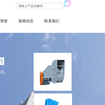
质荣誉
新闻动态
联系我们