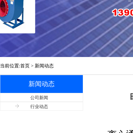
当前位置:首页 > 新闻动态
新闻动态
公司新闻
行业动态